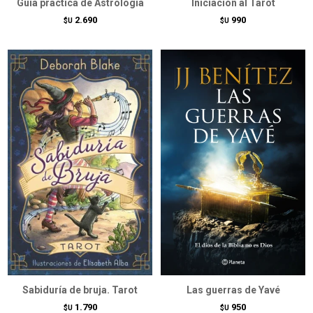
Guía práctica de Astrología
Iniciación al Tarot
2.690
990
$U
$U
Sabiduría de bruja. Tarot
Las guerras de Yavé
1.790
950
$U
$U