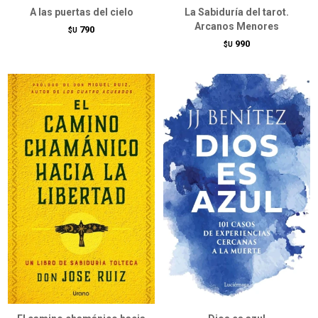
A las puertas del cielo
La Sabiduría del tarot.
Arcanos Menores
790
$U
990
$U