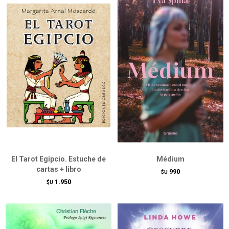
El Tarot Egipcio. Estuche de
Médium
cartas + libro
990
$U
1.950
$U