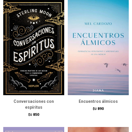
Conversaciones con
Encuentros álmicos
espíritus
890
$U
850
$U