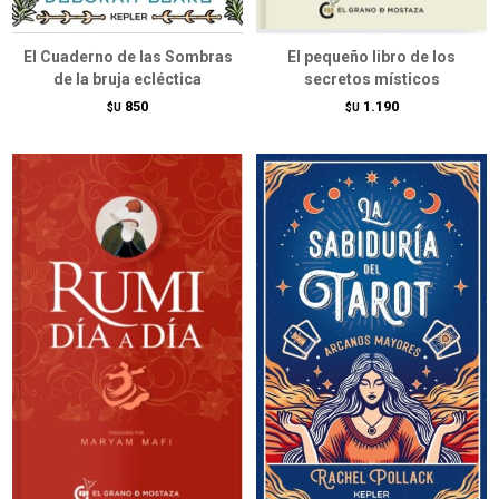
El Cuaderno de las Sombras
El pequeño libro de los
de la bruja ecléctica
secretos místicos
850
1.190
$U
$U