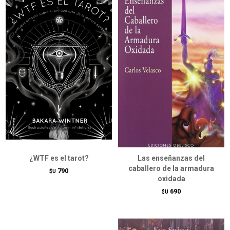
¿WTF es el tarot?
Las enseñanzas del
caballero de la armadura
790
$U
oxidada
690
$U