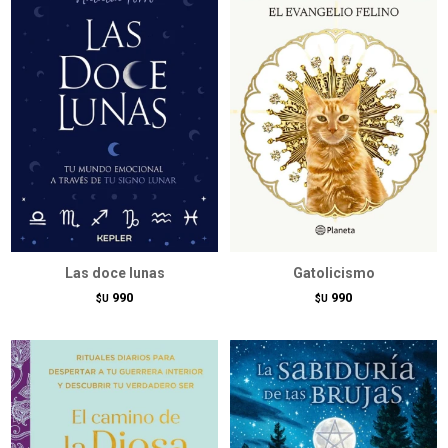
Las doce lunas
Gatolicismo
990
990
$U
$U