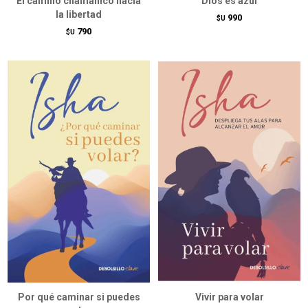
El camino chamánico hacia
Dios es azul
la libertad
990
$U
790
$U
Por qué caminar si puedes
Vivir para volar