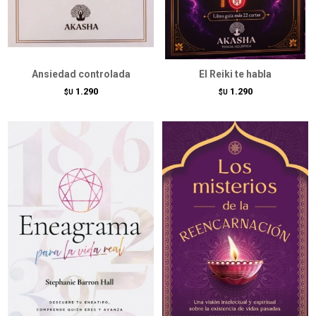
Ansiedad controlada
El Reiki te habla
1.290
1.290
$U
$U