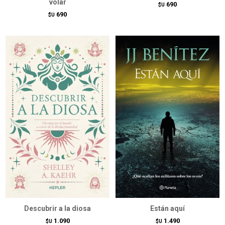
volar
690
$U
690
$U
Descubrir a la diosa
Están aquí
1.090
1.490
$U
$U