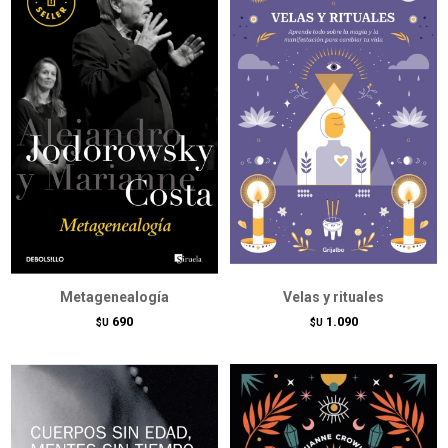
Metagenealogía
Velas y rituales
690
1.090
$U
$U