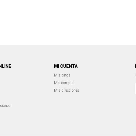
NLINE
MI CUENTA
Mis datos
Mis compras
Mis direcciones
iciones