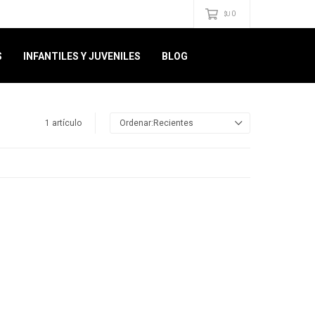
0
$U
S
INFANTILES Y JUVENILES
BLOG
1 artículo
Recientes