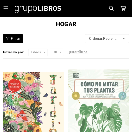

HOGAR
Recientes
Quitar filtros
Filtrando por:
Libros
DK