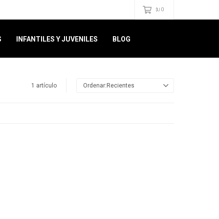
0
$U
S
INFANTILES Y JUVENILES
BLOG
1 artículo
Recientes