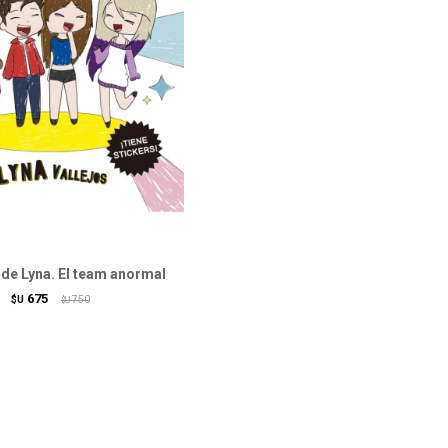
de Lyna. El team anormal
675
$U
750
$U