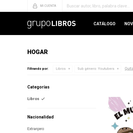
CATÁLOGO
NOV
HOGAR
Quita
Filtrando por:
Libros
Sub género:
Youtubers
Categorías
Libros
Nacionalidad
Extranjero