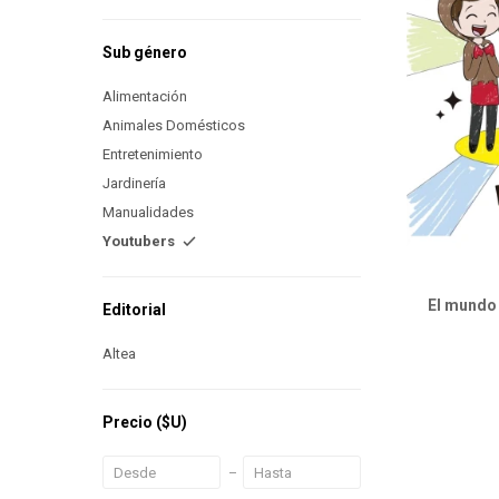
Sub género
Alimentación
Animales Domésticos
Entretenimiento
Jardinería
Manualidades
Youtubers
El mundo 
Editorial
Altea
Precio
($U)