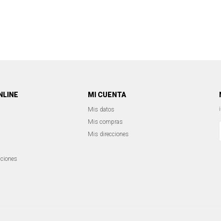
NLINE
MI CUENTA
Mis datos
Mis compras
Mis direcciones
iciones