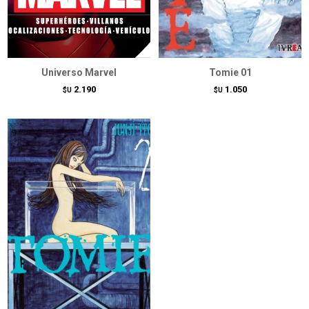
Universo Marvel
Tomie 01
2.190
1.050
$U
$U