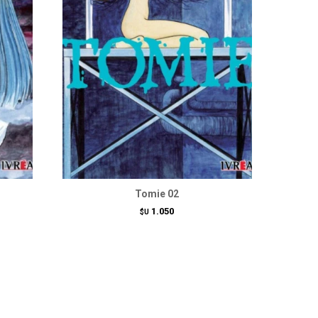
Tomie 02
1.050
$U