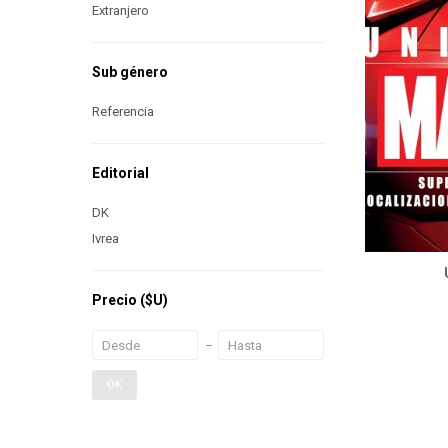
Extranjero
Sub género
Referencia
Editorial
DK
Ivrea
Precio
($U)
OK