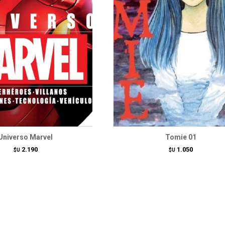
Universo Marvel
Tomie 01
2.190
1.050
$U
$U