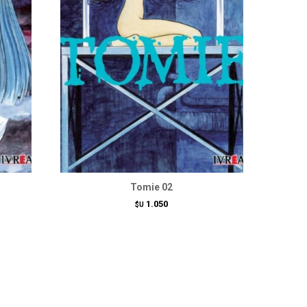
Tomie 02
1.050
$U