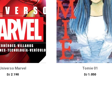
Universo Marvel
Tomie 01
2.190
1.050
$U
$U