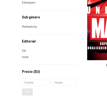
Extranjero
Sub género
Referencia
Editorial
DK
Ivrea
Precio
($U)
OK