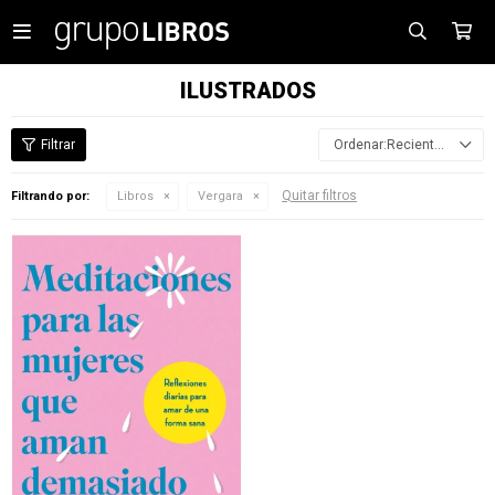

ILUSTRADOS
Recientes
Quitar filtros
Filtrando por:
Libros
Vergara