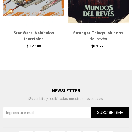
Star Wars. Vehículos
Stranger Things. Mundos
increíbles
del revés
2.190
1.290
$U
$U
NEWSLETTER
¡Suscribite y recibí todas nuestras novedades!
SUSCRIBIRME