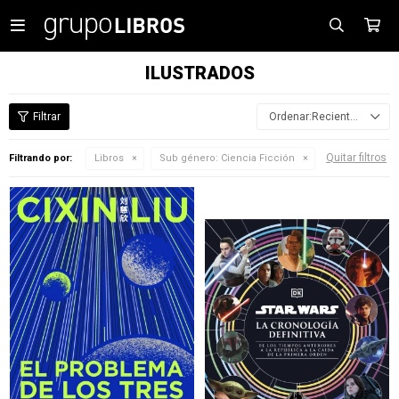

ILUSTRADOS
Recientes
Quitar filtros
Filtrando por:
Libros
Sub género:
Ciencia Ficción