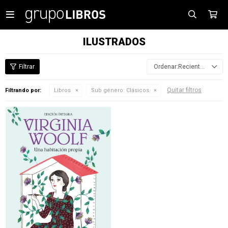

ILUSTRADOS
Recientes
Quitar filtros
Filtrando por:
Libros
Sub género:
Clásicos