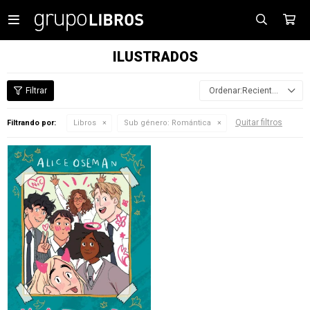

ILUSTRADOS
Recientes
Quitar filtros
Filtrando por:
Libros
Sub género:
Romántica