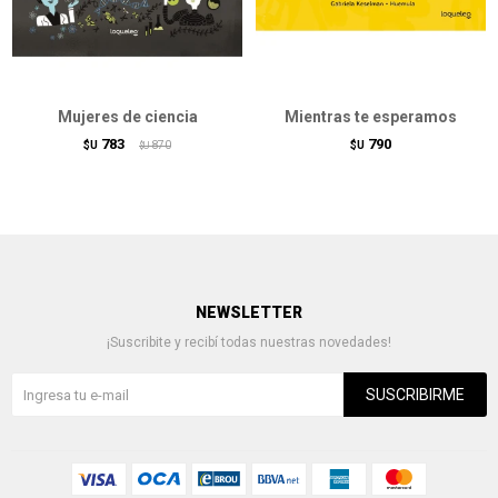
Mujeres de ciencia
Mientras te esperamos
783
790
$U
870
$U
$U
NEWSLETTER
¡Suscribite y recibí todas nuestras novedades!
SUSCRIBIRME