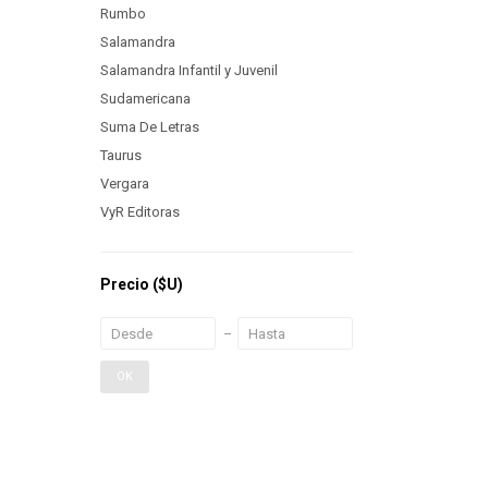
Rumbo
Salamandra
Salamandra Infantil y Juvenil
Sudamericana
Suma De Letras
Taurus
Vergara
VyR Editoras
Precio
($U)
OK