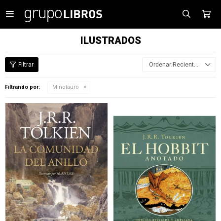

ILUSTRADOS
Recientes
Filtrando por:
Minotauro