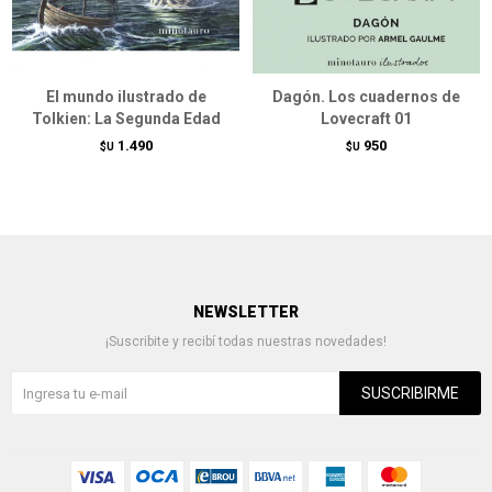
El mundo ilustrado de
Dagón. Los cuadernos de
Tolkien: La Segunda Edad
Lovecraft 01
1.490
950
$U
$U
NEWSLETTER
¡Suscribite y recibí todas nuestras novedades!
SUSCRIBIRME