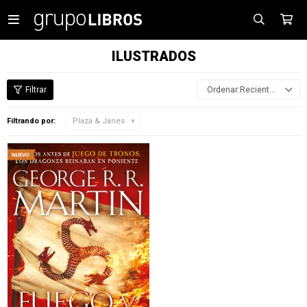

ILUSTRADOS
Recientes
Filtrando por:
Plaza & Janes