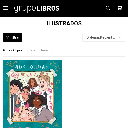

ILUSTRADOS
Recientes
Filtrando por:
VyR Editoras