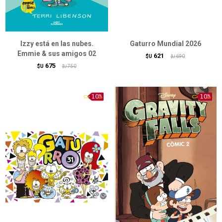
Izzy está en las nubes.
Gaturro Mundial 2026
Emmie & sus amigos 02
621
$U
690
$U
675
$U
750
$U