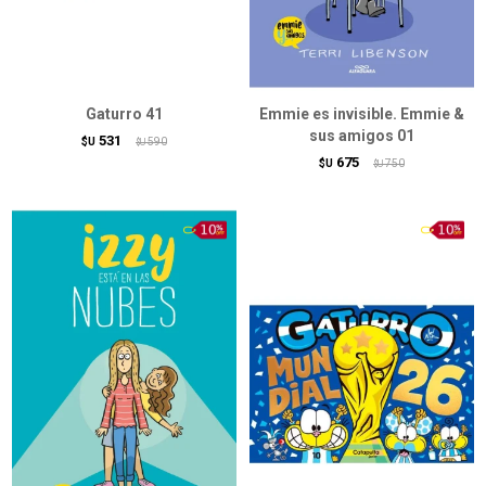
Gaturro 41
Emmie es invisible. Emmie &
sus amigos 01
531
$U
590
$U
675
$U
750
$U