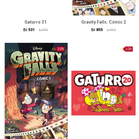
Gaturro 31
Gravity Falls. Cómic 2
531
855
$U
590
$U
950
$U
$U