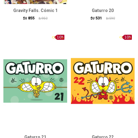
Gravity Falls. Cómic 1
Gaturro 20
855
531
$U
950
$U
590
$U
$U
Gaturro 21
Gaturro 22