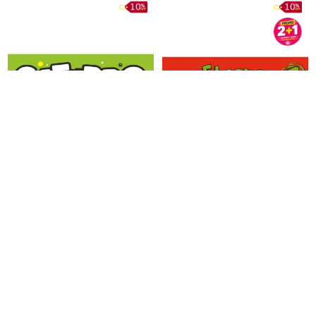
Gaturro 29
El Sapo Ruperto - Cómic 1
531
504
$U
590
$U
560
$U
$U