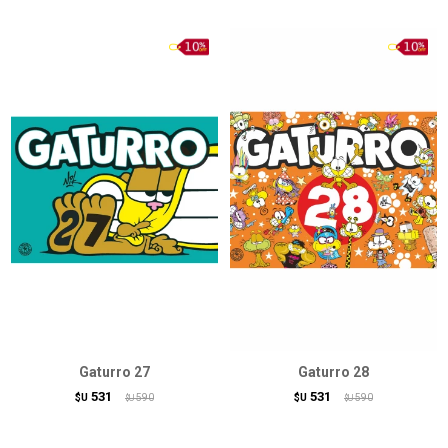
Gaturro 27
Gaturro 28
531
531
$U
590
$U
590
$U
$U