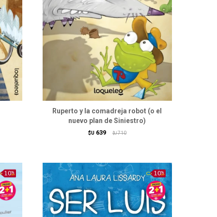
Ruperto y la comadreja robot (o el
nuevo plan de Siniestro)
639
$U
710
$U