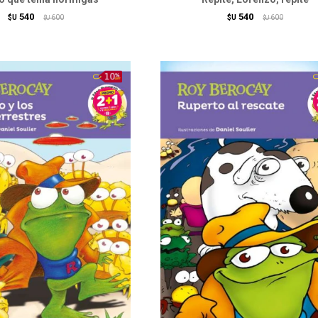
540
540
$U
600
$U
600
$U
$U