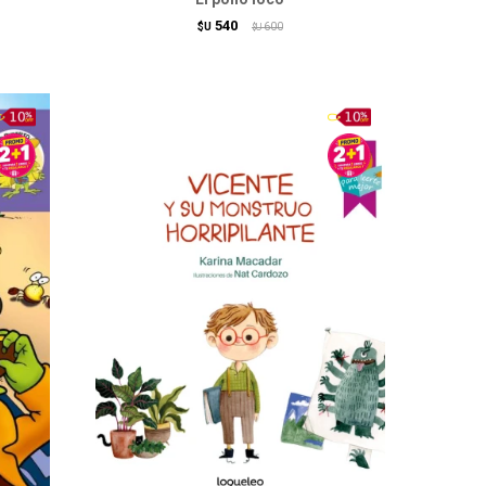
540
$U
600
$U