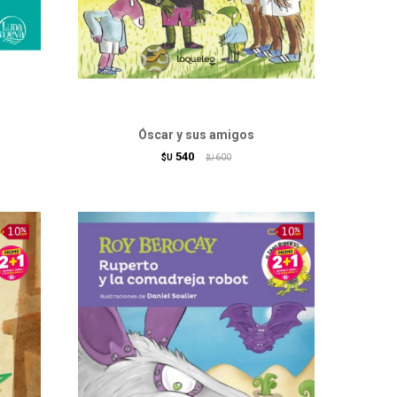
Óscar y sus amigos
540
$U
600
$U