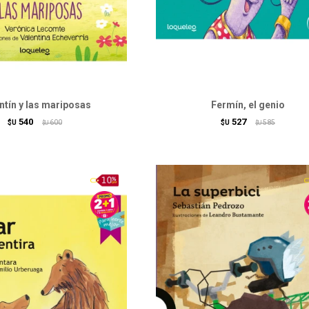
ntín y las mariposas
Fermín, el genio
540
527
$U
600
$U
585
$U
$U