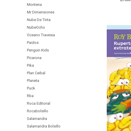
Montena
Mr Dimensiones
Nube De Tinta
NubeOcho
Oceano Travesia
Paidos
Penguin Kids
Picarona
Pika
Plan Ceibal
Planeta
Puck
Rba
Roca Editorial
Rocabolsillo
Salamandra
Salamandra Bolsillo