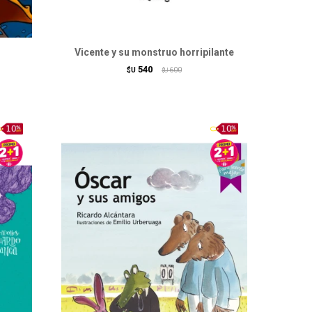
Vicente y su monstruo horripilante
540
$U
600
$U