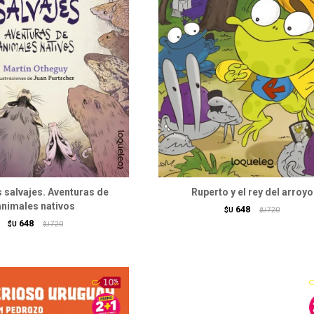
 salvajes. Aventuras de
Ruperto y el rey del arroyo
animales nativos
648
$U
720
$U
648
$U
720
$U