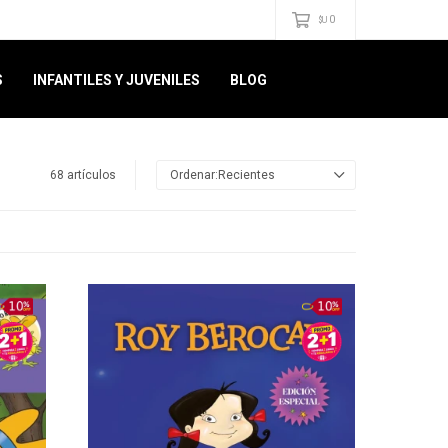
0
$U
S
INFANTILES Y JUVENILES
BLOG
68 artículos
Recientes