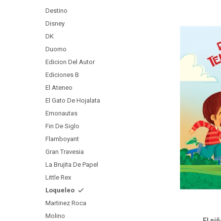
Destino
Disney
DK
Duomo
Edicion Del Autor
Ediciones B
El Ateneo
El Gato De Hojalata
Emonautas
Fin De Siglo
Flamboyant
Gran Travesia
La Brujita De Papel
Little Rex
Loqueleo
Martinez Roca
Molino
El ni