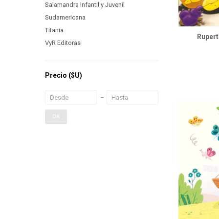
Salamandra Infantil y Juvenil
Sudamericana
Titania
Rupert
VyR Editoras
Precio
($U)
OK