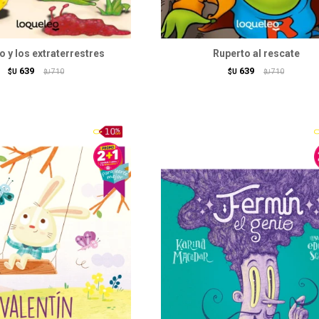
o y los extraterrestres
Ruperto al rescate
639
639
$U
710
$U
710
$U
$U