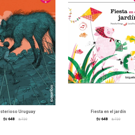
sterioso Uruguay
Fiesta en el jardín
648
648
$U
720
$U
720
$U
$U