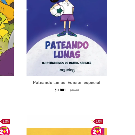
Pateando Lunas. Edición especial
801
$U
890
$U