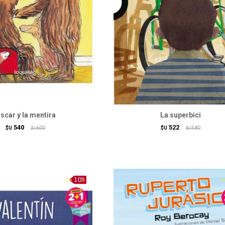
scar y la mentira
La superbici
540
522
$U
600
$U
580
$U
$U