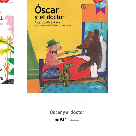
Óscar y el doctor
540
$U
600
$U