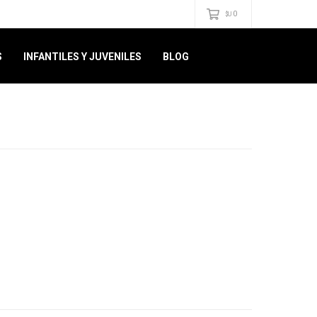
0
$U
S
INFANTILES Y JUVENILES
BLOG