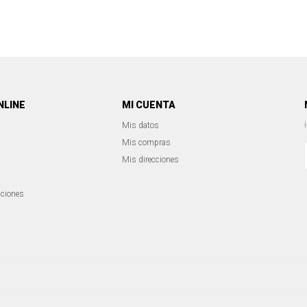
NLINE
MI CUENTA
Mis datos
Mis compras
Mis direcciones
iciones