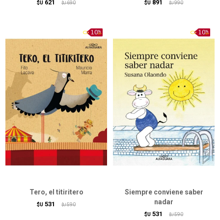
621
891
$U
690
$U
990
$U
$U
Tero, el titiritero
Siempre conviene saber
nadar
531
$U
590
$U
531
$U
590
$U