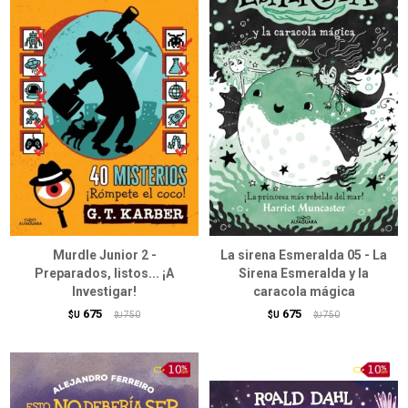
Murdle Junior 2 -
La sirena Esmeralda 05 - La
Preparados, listos... ¡A
Sirena Esmeralda y la
Investigar!
caracola mágica
675
675
$U
750
$U
750
$U
$U