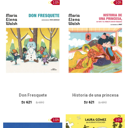
Don Fresquete
Historia de una princesa
621
621
$U
690
$U
690
$U
$U