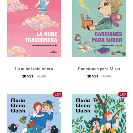
La nube traicionera
Canciones para Mirar
531
531
$U
590
$U
590
$U
$U