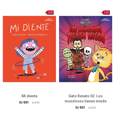
Mi diente
Gato Renato 02. Los
monstruos tienen miedo
531
$U
590
$U
531
$U
590
$U