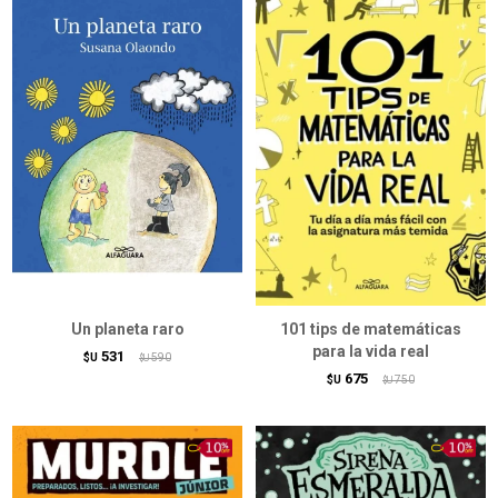
Un planeta raro
101 tips de matemáticas
para la vida real
531
$U
590
$U
675
$U
750
$U