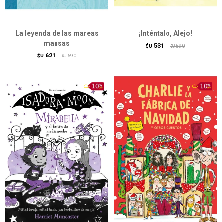
La leyenda de las mareas
¡Inténtalo, Alejo!
mansas
531
$U
590
$U
621
$U
690
$U