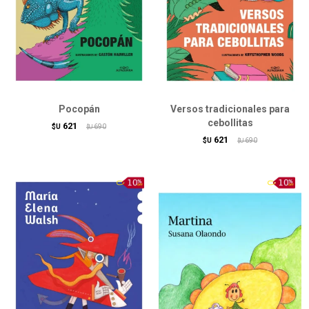
Pocopán
Versos tradicionales para
cebollitas
621
$U
690
$U
621
$U
690
$U