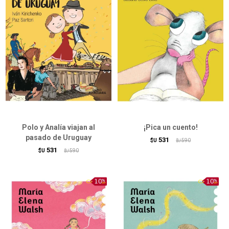
Polo y Analía viajan al
¡Pica un cuento!
pasado de Uruguay
531
$U
590
$U
531
$U
590
$U