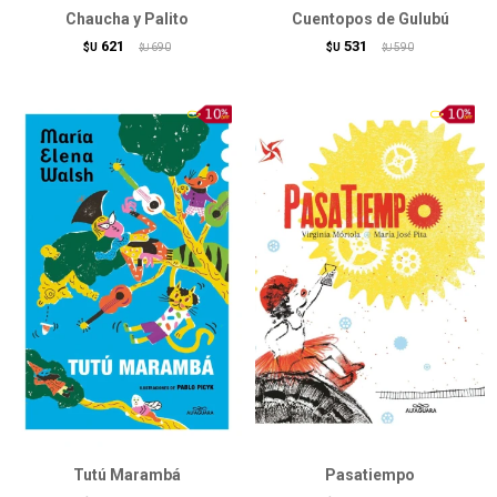
Chaucha y Palito
Cuentopos de Gulubú
621
531
$U
690
$U
590
$U
$U
Tutú Marambá
Pasatiempo