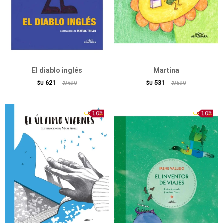
El diablo inglés
Martina
621
531
$U
690
$U
590
$U
$U