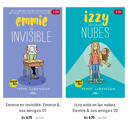
Emmie es invisible. Emmie &
Izzy está en las nubes.
sus amigos 01
Emmie & sus amigos 02
675
675
$U
750
$U
750
$U
$U