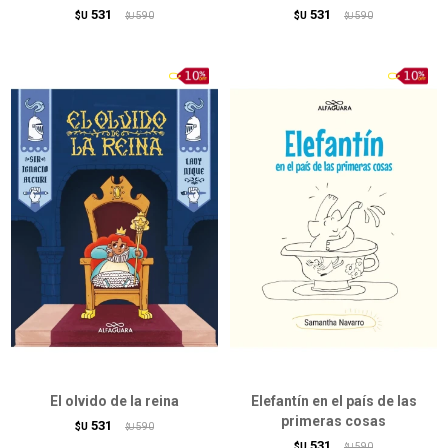
531
531
$U
590
$U
590
$U
$U
El olvido de la reina
Elefantín en el país de las
primeras cosas
531
$U
590
$U
531
$U
590
$U