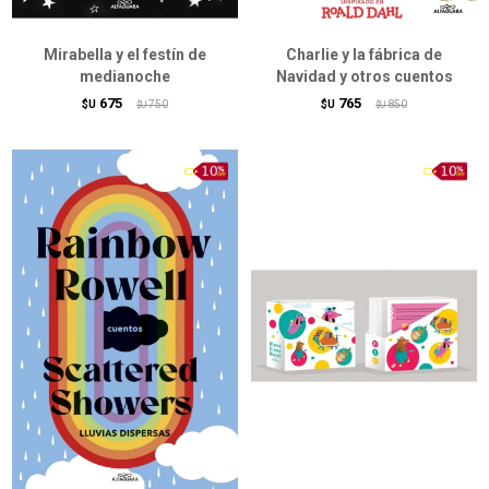
Mirabella y el festín de
Charlie y la fábrica de
medianoche
Navidad y otros cuentos
675
765
$U
750
$U
850
$U
$U