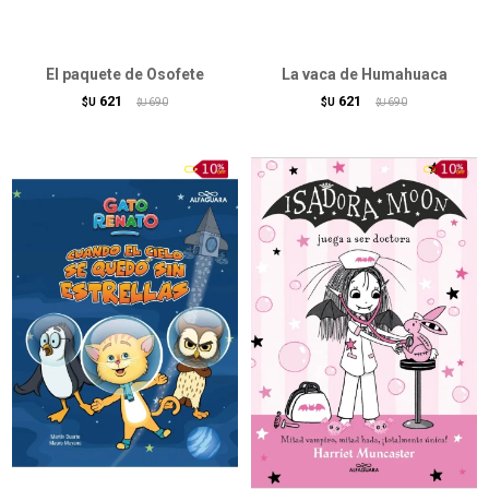
El paquete de Osofete
La vaca de Humahuaca
621
621
$U
690
$U
690
$U
$U