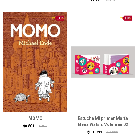
MOMO
Estuche Mi primer María
Elena Walsh. Volumen 02
801
$U
890
$U
1.791
$U
1.990
$U