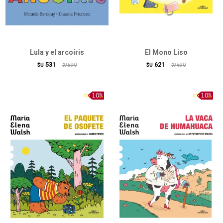
Lula y el arcoíris
El Mono Liso
531
621
$U
590
$U
690
$U
$U