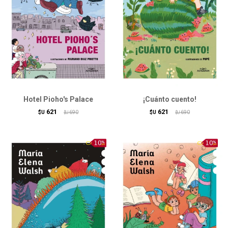
Hotel Pioho's Palace
¡Cuánto cuento!
621
621
$U
690
$U
690
$U
$U