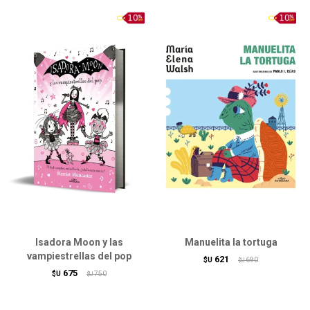
Isadora Moon y las
Manuelita la tortuga
vampiestrellas del pop
621
$U
690
$U
675
$U
750
$U