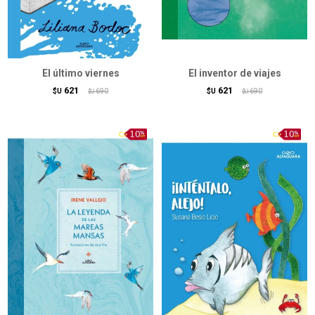
El último viernes
El inventor de viajes
621
621
$U
690
$U
690
$U
$U