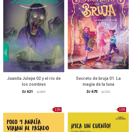
Juanita Julepe 02 y el río de
Secreto de bruja 01. La
los zombies
magia de la luna
621
675
$U
690
$U
750
$U
$U