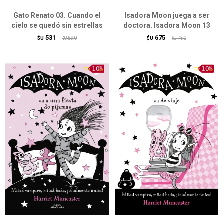
Gato Renato 03. Cuando el
Isadora Moon juega a ser
cielo se quedó sin estrellas
doctora. Isadora Moon 13
531
675
$U
590
$U
750
$U
$U