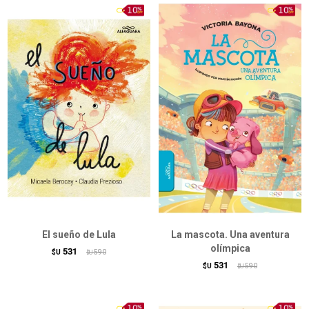
El sueño de Lula
La mascota. Una aventura
olímpica
531
$U
590
$U
531
$U
590
$U