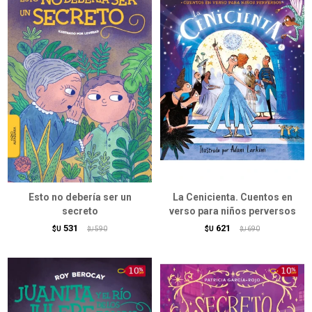
Esto no debería ser un
La Cenicienta. Cuentos en
secreto
verso para niños perversos
531
621
$U
590
$U
690
$U
$U