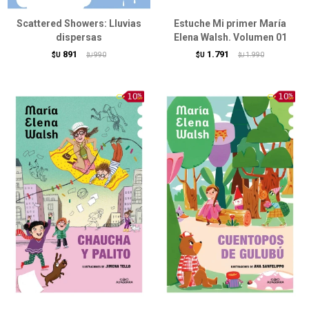
Scattered Showers: Lluvias
Estuche Mi primer María
dispersas
Elena Walsh. Volumen 01
891
1.791
$U
990
$U
1.990
$U
$U