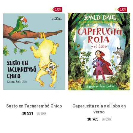
Susto en Tacuarembó Chico
Caperucita roja y el lobo en
verso
531
$U
590
$U
765
$U
850
$U