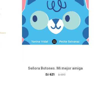
Señora Botones. Mi mejor amiga
621
$U
690
$U