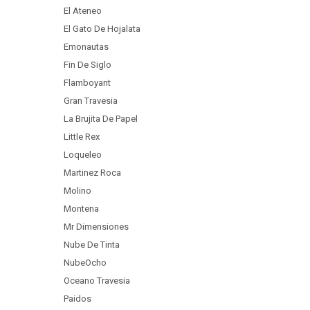
El Ateneo
El Gato De Hojalata
Emonautas
Fin De Siglo
Flamboyant
Gran Travesia
La Brujita De Papel
Little Rex
Loqueleo
Martinez Roca
Molino
Montena
Mr Dimensiones
Nube De Tinta
NubeOcho
Oceano Travesia
Paidos