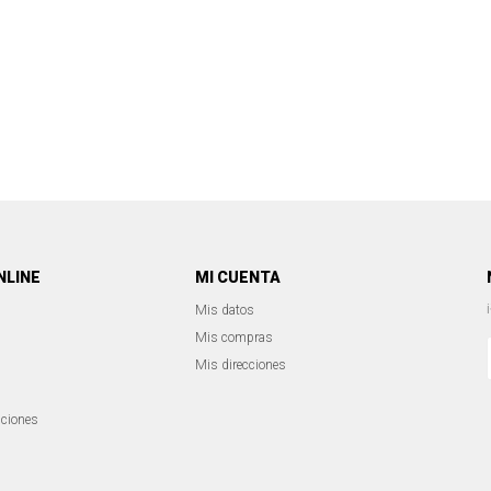
NLINE
MI CUENTA
Mis datos
Mis compras
Mis direcciones
iciones