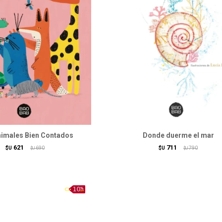
imales Bien Contados
Donde duerme el mar
621
711
$U
690
$U
790
$U
$U