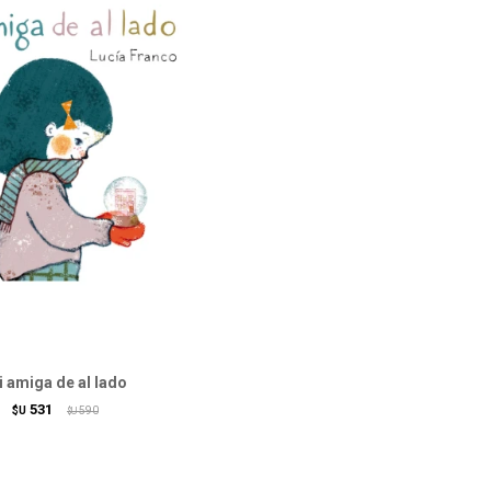
 amiga de al lado
531
$U
590
$U