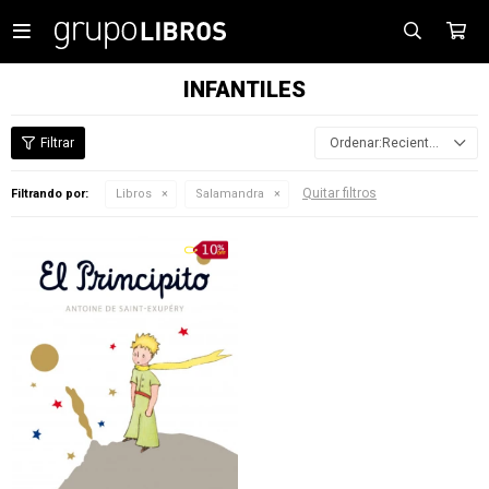

INFANTILES
Recientes
Quitar filtros
Filtrando por:
Libros
Salamandra