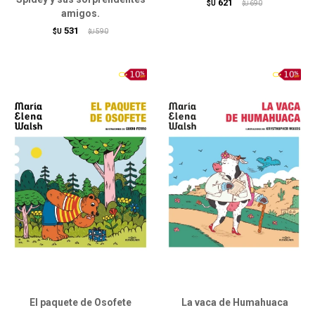
621
$U
690
$U
amigos.
531
$U
590
$U
El paquete de Osofete
La vaca de Humahuaca