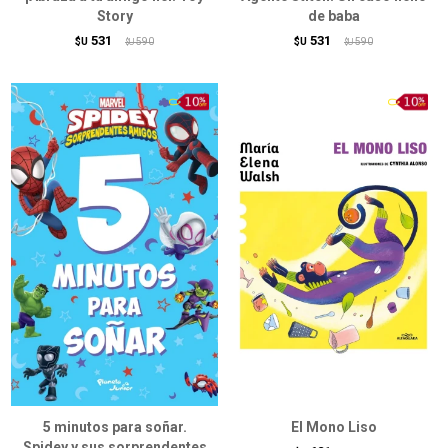
Story
de baba
531
531
$U
590
$U
590
$U
$U
5 minutos para soñar.
El Mono Liso
Spidey y sus sorprendentes