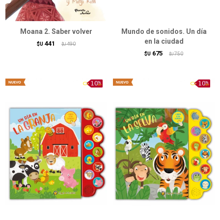
Moana 2. Saber volver
Mundo de sonidos. Un día
en la ciudad
441
$U
490
$U
675
$U
750
$U