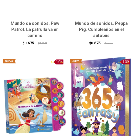
Mundo de sonidos. Paw
Mundo de sonidos. Peppa
Patrol. La patrulla va en
Pig. Cumpleaños en el
camino
autobus
675
675
$U
750
$U
750
$U
$U