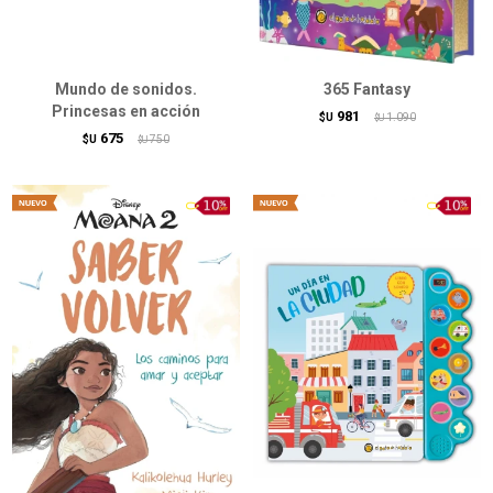
Mundo de sonidos.
365 Fantasy
Princesas en acción
981
$U
1.090
$U
675
$U
750
$U