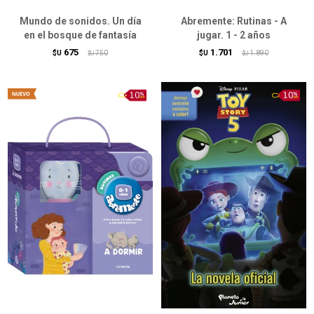
Mundo de sonidos. Un día
Abremente: Rutinas - A
en el bosque de fantasía
jugar. 1 - 2 años
675
1.701
$U
750
$U
1.890
$U
$U