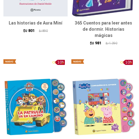
Las historias de Aura Miní
365 Cuentos para leer antes
de dormir. Historias
801
$U
890
$U
mágicas
981
$U
1.090
$U