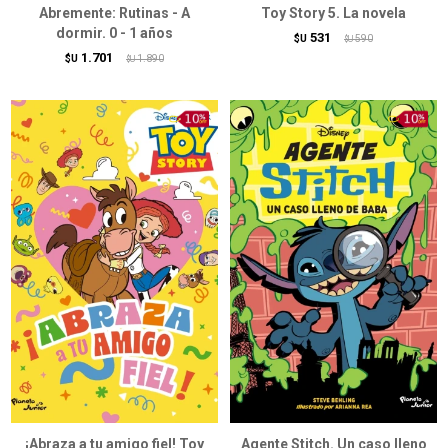
Abremente: Rutinas - A
Toy Story 5. La novela
dormir. 0 - 1 años
531
$U
590
$U
1.701
$U
1.890
$U
¡Abraza a tu amigo fiel! Toy
Agente Stitch. Un caso lleno