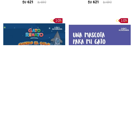
621
621
$U
690
$U
690
$U
$U
Gato Renato 03. Cuando el
Una mascota para mi gato
cielo se quedó sin estrellas
531
$U
590
$U
531
$U
590
$U