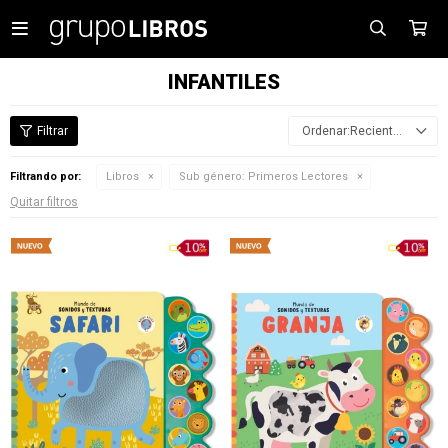

INFANTILES
Recientes
Filtrando por:
Libros
Sub género:
Primeros Lectores
Quitar filtros