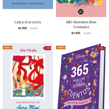
Lula y el arcoíris
ABC Animales Bien
Contados
531
$U
590
$U
621
$U
690
$U