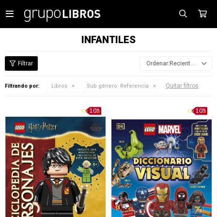

INFANTILES
Recientes
Quitar filtros
Filtrando por:
Libros
Sub género:
Referencia