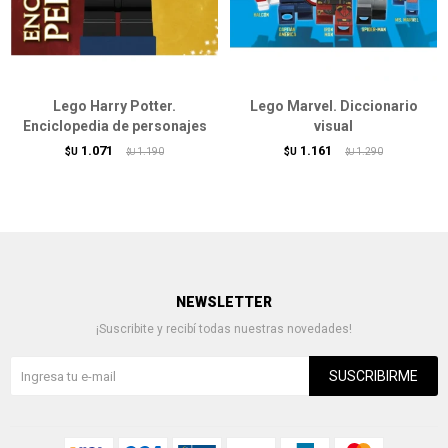
Lego Harry Potter.
Lego Marvel. Diccionario
Enciclopedia de personajes
visual
1.071
1.161
$U
1.190
$U
1.290
$U
$U
NEWSLETTER
¡Suscribite y recibí todas nuestras novedades!
SUSCRIBIRME