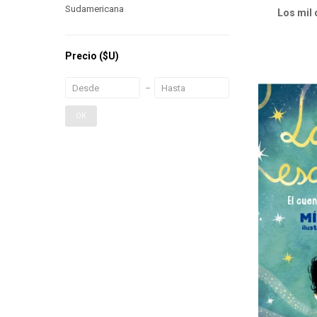
Sudamericana
Los mil 
Precio
($U)
OK