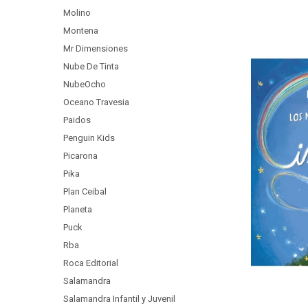
Molino
Montena
Mr Dimensiones
Nube De Tinta
NubeOcho
Oceano Travesia
Paidos
Penguin Kids
Picarona
Pika
Plan Ceibal
Planeta
Puck
Rba
Roca Editorial
Salamandra
Salamandra Infantil y Juvenil