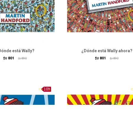
Dónde está Wally?
¿Dónde está Wally ahora?
801
801
$U
890
$U
890
$U
$U