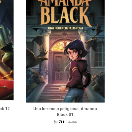
ck 12
Una herencia peligrosa. Amanda
Black 01
711
$U
790
$U