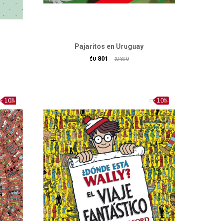
Pajaritos en Uruguay
801
$U
890
$U