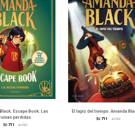
lack. Escape Book: Las
El tapiz del tiempo. Amanda Bla
ruinas perdidas
711
$U
790
$U
711
$U
790
$U