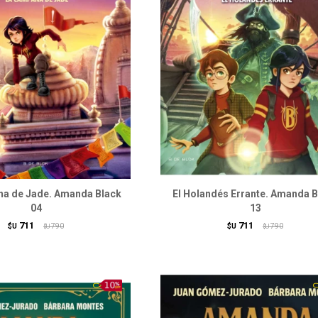
a de Jade. Amanda Black
El Holandés Errante. Amanda 
04
13
711
711
$U
790
$U
790
$U
$U