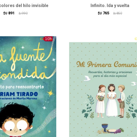
colores del hilo invisible
Infinito. Ida y vuelta
891
765
$U
990
$U
850
$U
$U