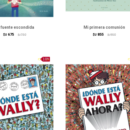
 fuente escondida
Mi primera comunión
675
855
$U
750
$U
950
$U
$U