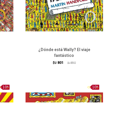
¿Dónde está Wally? El viaje
fantástico
801
$U
890
$U