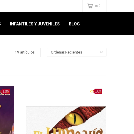
0
$U
S
INFANTILES Y JUVENILES
BLOG
19 artículos
Recientes