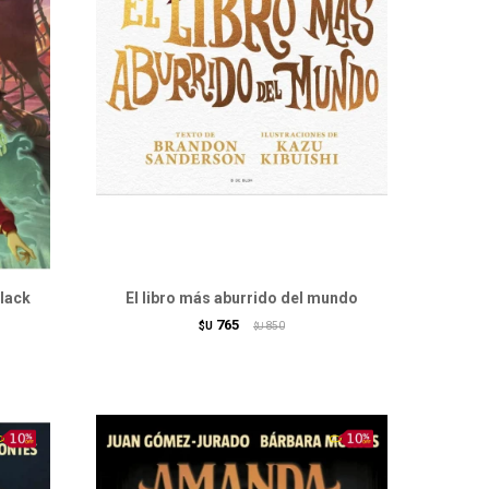
Black
El libro más aburrido del mundo
765
$U
850
$U