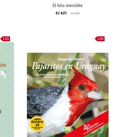
El hilo invisible
621
$U
690
$U