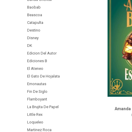
Baobab
Beascoa
Catapulta
Destino
Disney
DK
Edicion Del Autor
Ediciones B
El Ateneo
El Gato De Hojalata
Emonautas
Fin De Siglo
Flamboyant
La Brujita De Papel
Amanda B
Little Rex
Loqueleo
Martinez Roca