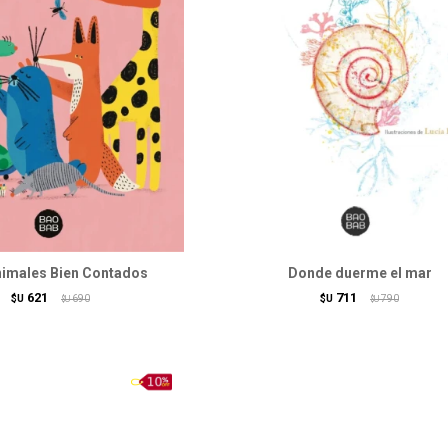
imales Bien Contados
Donde duerme el mar
621
711
$U
690
$U
790
$U
$U