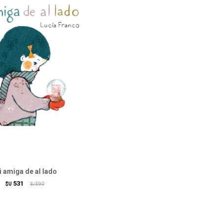
 amiga de al lado
531
$U
590
$U