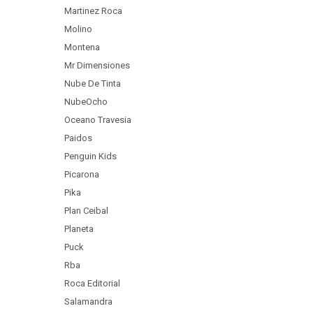
Martinez Roca
Molino
Montena
Mr Dimensiones
Nube De Tinta
NubeOcho
Oceano Travesia
Paidos
Penguin Kids
Picarona
Pika
Plan Ceibal
Planeta
Puck
Rba
Roca Editorial
Salamandra