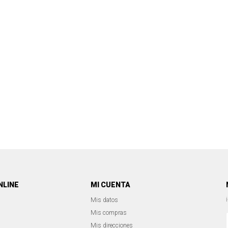
NLINE
MI CUENTA
Mis datos
Mis compras
Mis direcciones