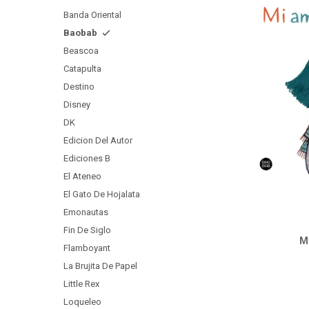
Banda Oriental
Baobab
Beascoa
Catapulta
Destino
Disney
DK
Edicion Del Autor
Ediciones B
El Ateneo
El Gato De Hojalata
Emonautas
Fin De Siglo
Mi
Flamboyant
La Brujita De Papel
Little Rex
Loqueleo