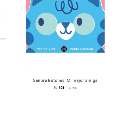
Señora Botones. Mi mejor amiga
621
$U
690
$U