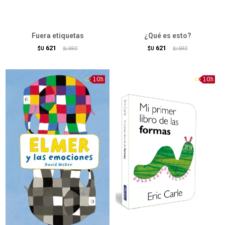
Fuera etiquetas
¿Qué es esto?
621
621
$U
690
$U
690
$U
$U