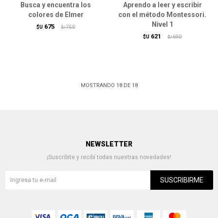
Busca y encuentra los
Aprendo a leer y escribir
colores de Elmer
con el método Montessori.
Nivel 1
675
$U
750
$U
621
$U
690
$U
MOSTRANDO
18
DE
18
NEWSLETTER
¡Suscribite y recibí todas nuestras novedades!
SUSCRIBIRME