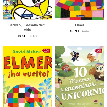
Gaturro, El desafio de tu
Elmer
vida
711
$U
790
$U
441
$U
490
$U