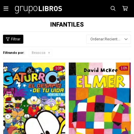

INFANTILES
Recientes
Filtrando por:
Beascoa