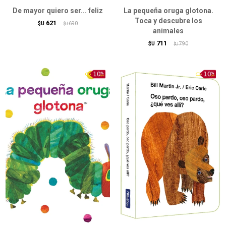
De mayor quiero ser... feliz
La pequeña oruga glotona.
Toca y descubre los
621
$U
690
$U
animales
711
$U
790
$U