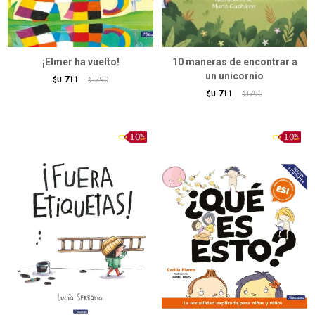
¡Elmer ha vuelto!
10 maneras de encontrar a
un unicornio
711
$U
790
$U
711
$U
790
$U