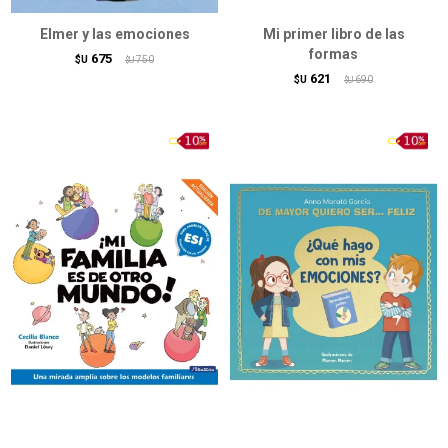
Elmer y las emociones
Mi primer libro de las
formas
675
$U
750
$U
621
$U
690
$U