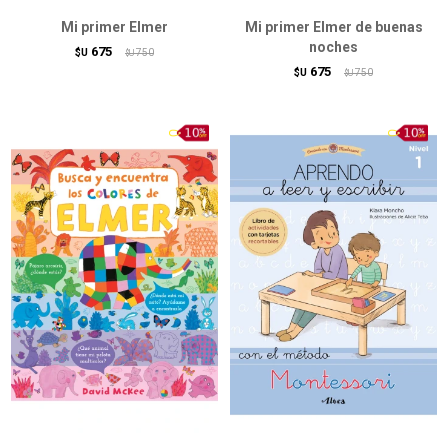
Mi primer Elmer
Mi primer Elmer de buenas
noches
675
$U
750
$U
675
$U
750
$U