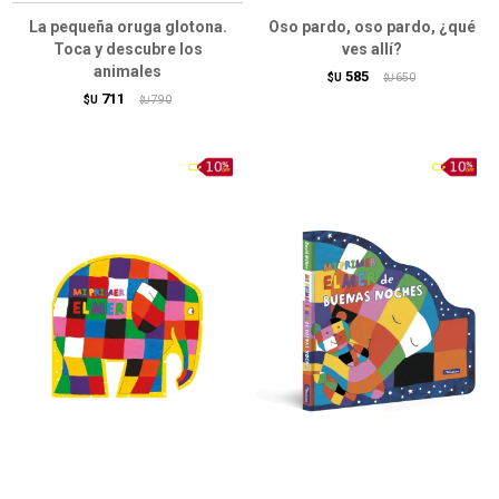
La pequeña oruga glotona.
Oso pardo, oso pardo, ¿qué
Toca y descubre los
ves allí?
animales
585
$U
650
$U
711
$U
790
$U