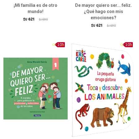
¡Mi familia es de otro
De mayor quiero ser... feliz.
mundo!
¿Qué hago con mis
emociones?
621
$U
690
$U
621
$U
690
$U