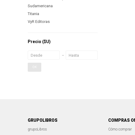
Sudamericana
Titania
VyR Editoras
Precio
($U)
OK
GRUPOLIBROS
COMPRAS O
grupoLibros
Cómo comprar