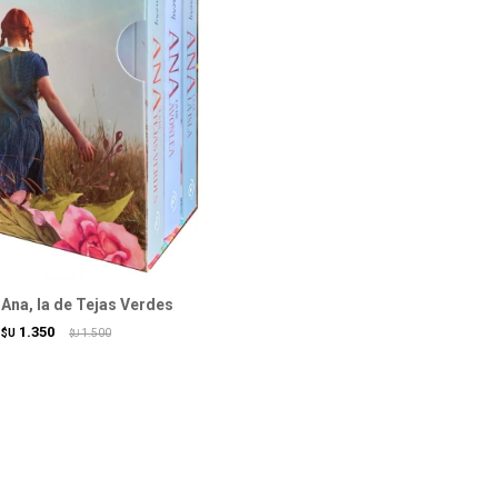
Ana, la de Tejas Verdes
1.350
$U
1.500
$U