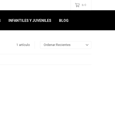
0
$U
S
INFANTILES Y JUVENILES
BLOG
1 artículo
Recientes