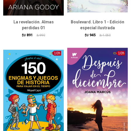
La revelación. Almas
Boulevard. Libro 1 - Edición
perdidas 01
especial ilustrada
891
945
$U
990
$U
1.050
$U
$U