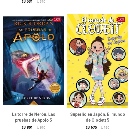
531
$U
590
$U
La torre de Nerón. Las
Superlío en Japón. El mundo
pruebas de Apolo 5
de Clodett 5
801
675
$U
890
$U
750
$U
$U