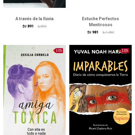
A través de la lluvia
Estuche Perfectos
Mentirosos
891
$U
990
$U
981
$U
1.090
$U