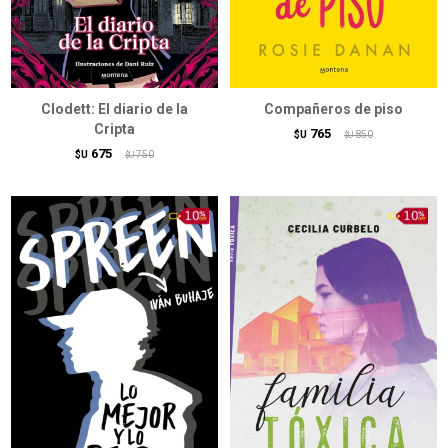
Clodett: El diario de la
Compañeros de piso
Cripta
765
$U
850
$U
675
$U
750
$U