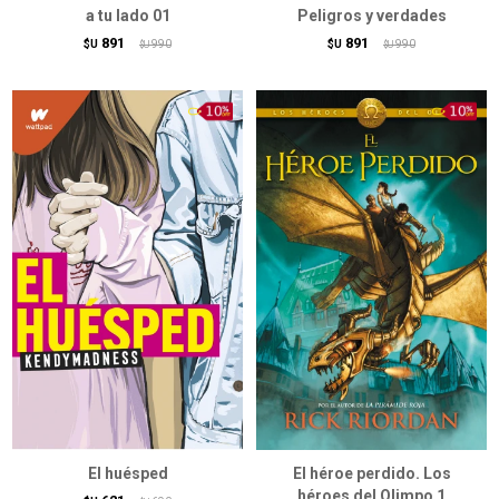
a tu lado 01
Peligros y verdades
891
891
$U
990
$U
990
$U
$U
El huésped
El héroe perdido. Los
héroes del Olimpo 1