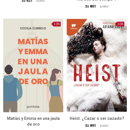
621
$U
690
$U
801
$U
890
$U
Matías y Emma en una jaula
Heist. ¿Cazar o ser cazado?
de oro
891
$U
990
$U