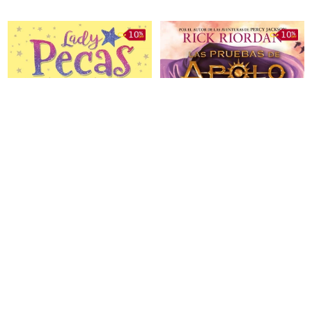
¡Locuras en secreto! (Lady
La tumba del tirano. Las
Pecas 4)
pruebas de Apolo 4
585
801
$U
650
$U
890
$U
$U