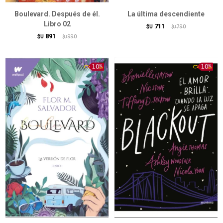
Boulevard. Después de él.
La última descendiente
Libro 02
711
$U
790
$U
891
$U
990
$U