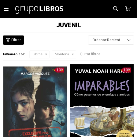

JUVENIL
Recientes
Quitar filtros
Filtrando por:
Libros
Montena