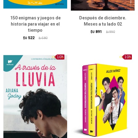
150 enigmas y juegos de
Después de diciembre.
historia para viajar en el
Meses a tu lado 02
tiempo
891
$U
990
$U
522
$U
580
$U