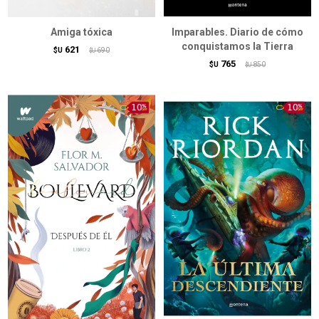
Amiga tóxica
Imparables. Diario de cómo
conquistamos la Tierra
621
$U
690
$U
765
$U
850
$U