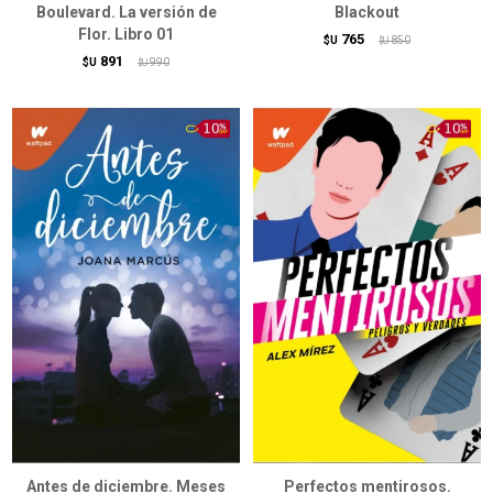
Boulevard. La versión de
Blackout
Flor. Libro 01
765
$U
850
$U
891
$U
990
$U
Antes de diciembre. Meses
Perfectos mentirosos.