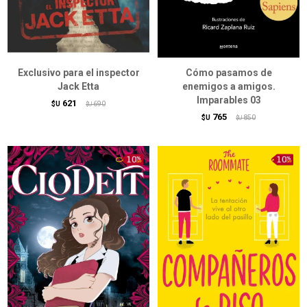
Exclusivo para el inspector
Cómo pasamos de
Jack Etta
enemigos a amigos.
Imparables 03
621
$U
690
$U
765
$U
850
$U