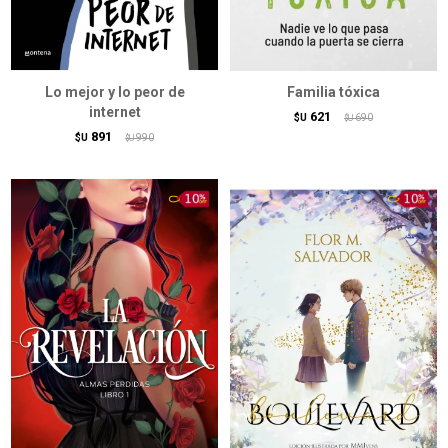
Lo mejor y lo peor de
Familia tóxica
internet
621
$U
690
$U
891
$U
990
$U