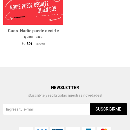
Caos. Nadie puede decirte
quién sos
891
$U
990
$U
NEWSLETTER
¡Suscribite y recibí todas nuestras novedades!
SUSCRIBIRME