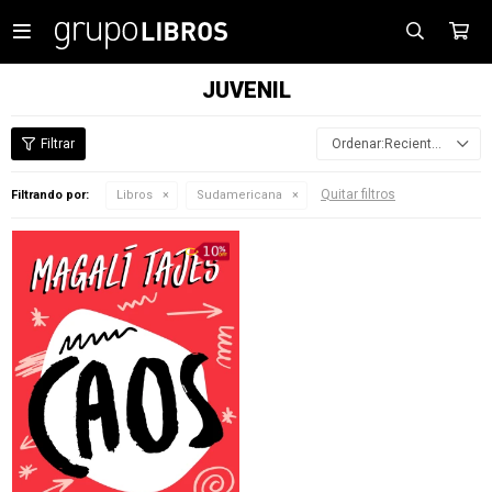

JUVENIL
Recientes
Quitar filtros
Filtrando por:
Libros
Sudamericana