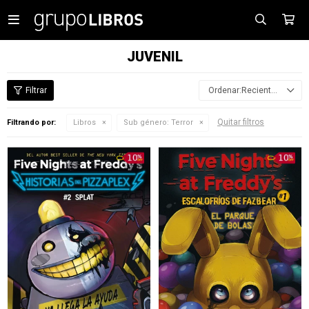

JUVENIL
Recientes
Quitar filtros
Filtrando por:
Libros
Sub género:
Terror