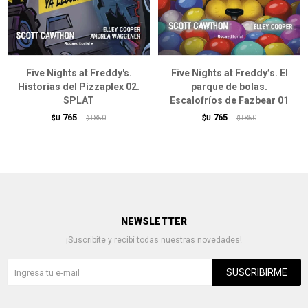
Five Nights at Freddy's.
Five Nights at Freddy’s. El
Historias del Pizzaplex 02.
parque de bolas.
SPLAT
Escalofríos de Fazbear 01
765
765
$U
850
$U
850
$U
$U
NEWSLETTER
¡Suscribite y recibí todas nuestras novedades!
SUSCRIBIRME