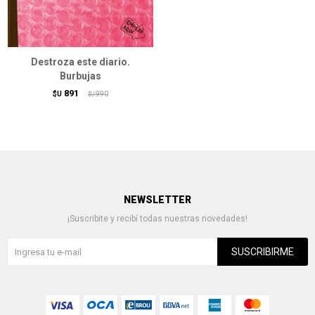
Destroza este diario.
Burbujas
891
$U
990
$U
NEWSLETTER
¡Suscribite y recibí todas nuestras novedades!
SUSCRIBIRME