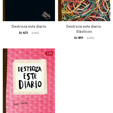
Destroza este diario
Destroza este diario.
Elásticos
621
$U
690
$U
891
$U
990
$U