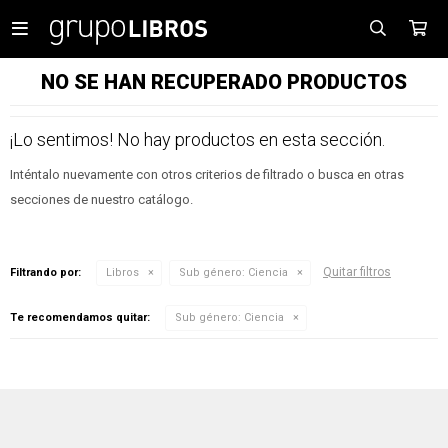

NO SE HAN RECUPERADO PRODUCTOS
¡Lo sentimos! No hay productos en esta sección.
Inténtalo nuevamente con otros criterios de filtrado o busca en otras
secciones de nuestro catálogo.
Quitar filtros
Filtrando por:
Libros
Sub género:
Ciencia
Te recomendamos quitar:
Sub género:
Ciencia