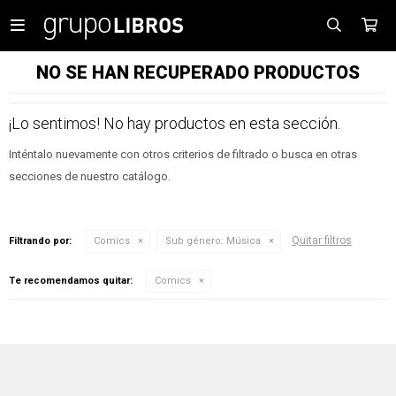

NO SE HAN RECUPERADO PRODUCTOS
¡Lo sentimos! No hay productos en esta sección.
Inténtalo nuevamente con otros criterios de filtrado o busca en otras
secciones de nuestro catálogo.
Quitar filtros
Filtrando por:
Comics
Sub género:
Música
Te recomendamos quitar:
Comics