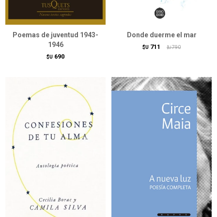
Poemas de juventud 1943-
Donde duerme el mar
1946
711
$U
790
$U
690
$U