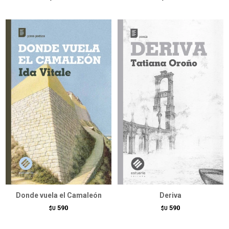
Donde vuela el Camaleón
Deriva
590
590
$U
$U