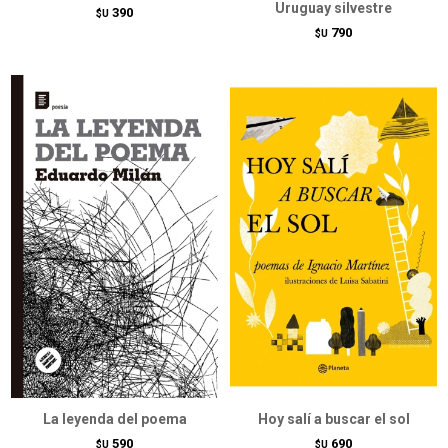
Uruguay silvestre
390
$U
790
$U
La leyenda del poema
Hoy salí a buscar el sol
590
690
$U
$U