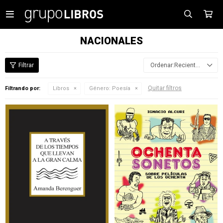

NACIONALES
Recientes
Quitar filtros
Filtrando por:
Libros
Género:
Poesía