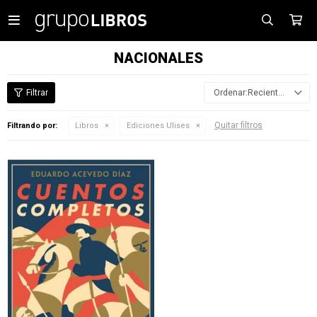

NACIONALES
Recientes
Quitar filtros
Filtrando por:
Libros
Ediciones Ulises