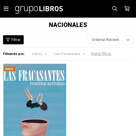

NACIONALES
Recientes
Quitar filtros
Filtrando por:
Libros
Las Fracasantes