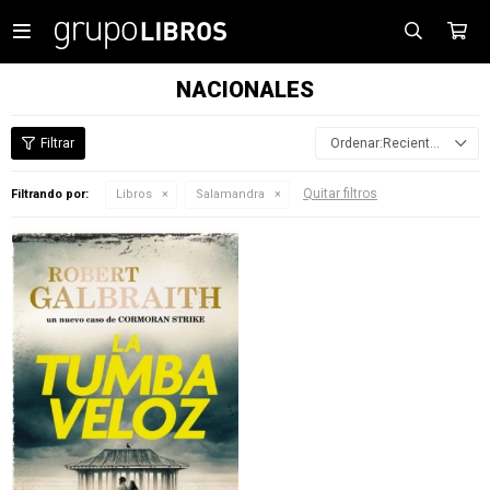

NACIONALES
Recientes
Quitar filtros
Filtrando por:
Libros
Salamandra