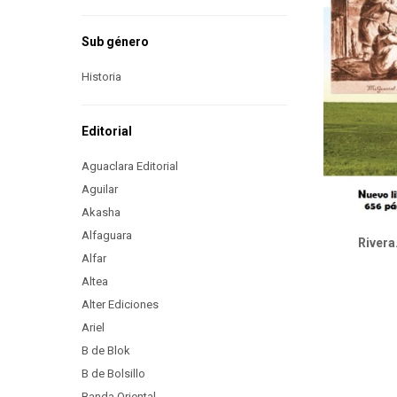
Sub género
Historia
Editorial
Aguaclara Editorial
Aguilar
Akasha
Alfaguara
Rivera
Alfar
Altea
Alter Ediciones
Ariel
B de Blok
B de Bolsillo
Banda Oriental