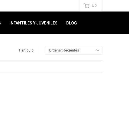
0
$U
S
INFANTILES Y JUVENILES
BLOG
1 artículo
Recientes