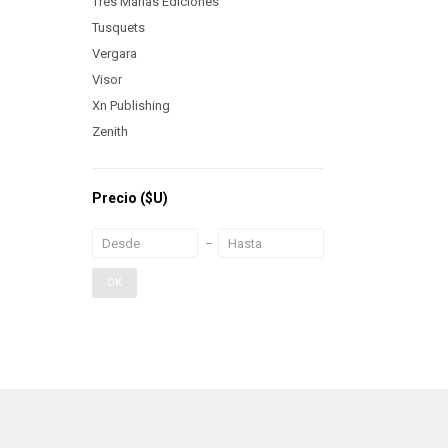
Tres Marías Ediciones
Tusquets
Vergara
Visor
Xn Publishing
Zenith
Precio
($U)
OK