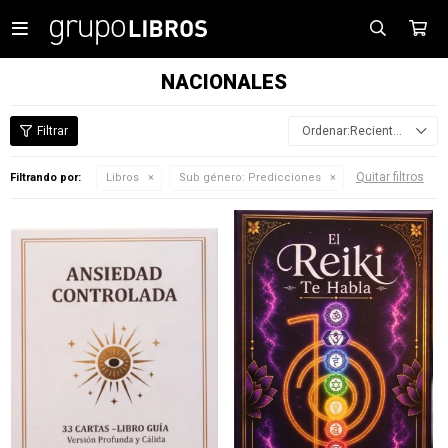

NACIONALES
Recientes
Quitar filtros
Filtrando por:
Libros
Sub género:
Predicciones