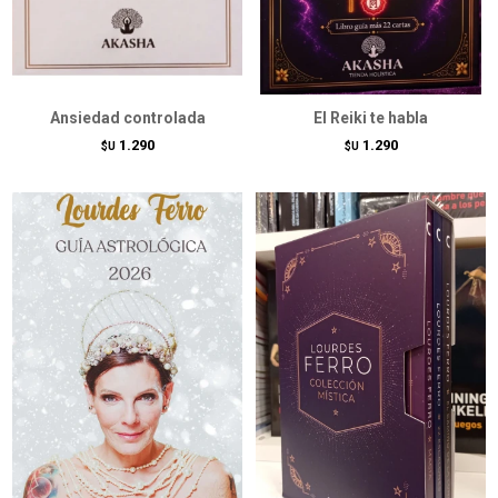
Ansiedad controlada
El Reiki te habla
1.290
1.290
$U
$U