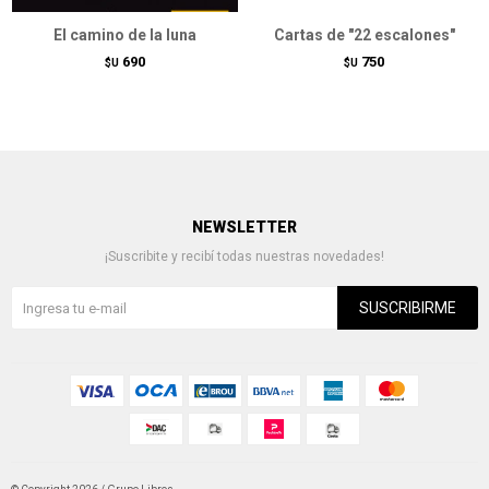
El camino de la luna
Cartas de "22 escalones"
690
750
$U
$U
NEWSLETTER
¡Suscribite y recibí todas nuestras novedades!
SUSCRIBIRME