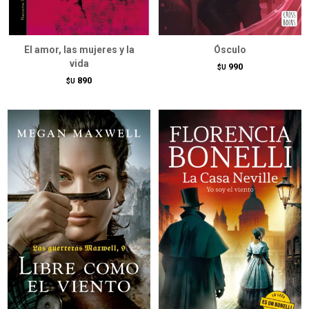
El amor, las mujeres y la
Ósculo
vida
990
$U
890
$U