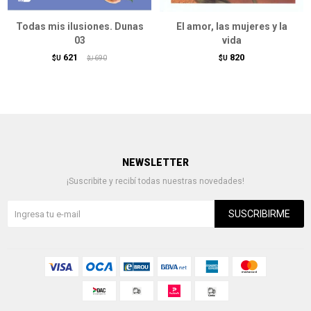
Todas mis ilusiones. Dunas
El amor, las mujeres y la
03
vida
621
820
$U
690
$U
$U
NEWSLETTER
¡Suscribite y recibí todas nuestras novedades!
SUSCRIBIRME