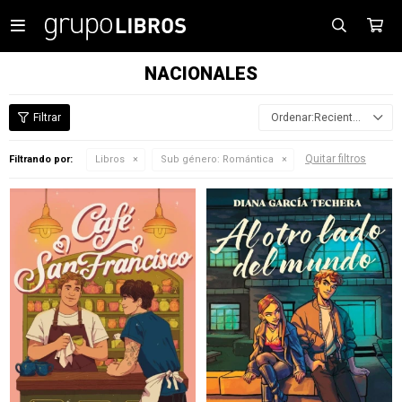

NACIONALES
Recientes
Quitar filtros
Filtrando por:
Libros
Sub género:
Romántica