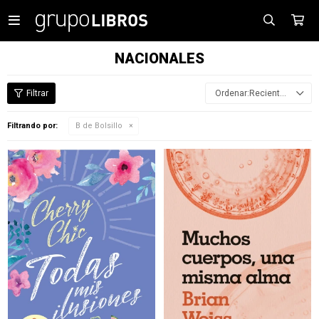

NACIONALES
Recientes
Filtrando por:
B de Bolsillo