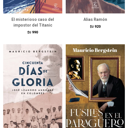
El misterioso caso del
Alias Ramón
impostor del Titanic
920
$U
990
$U