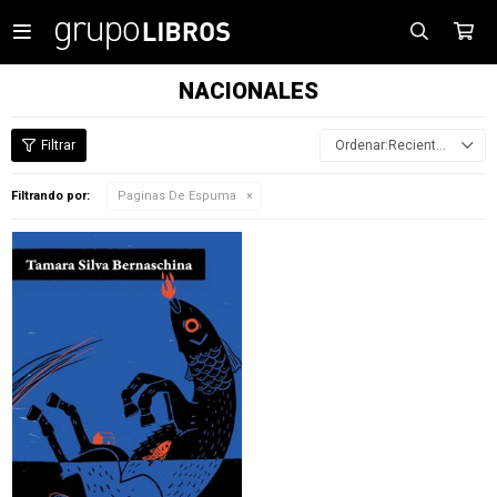

NACIONALES
Recientes
Filtrando por:
Paginas De Espuma