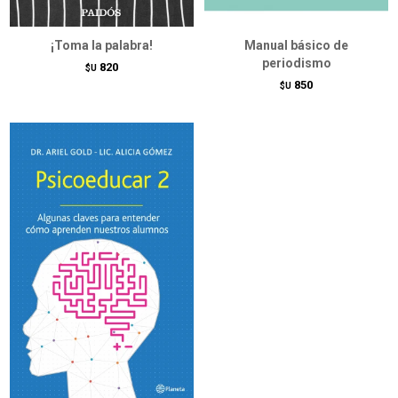
¡Toma la palabra!
Manual básico de
periodismo
820
$U
850
$U