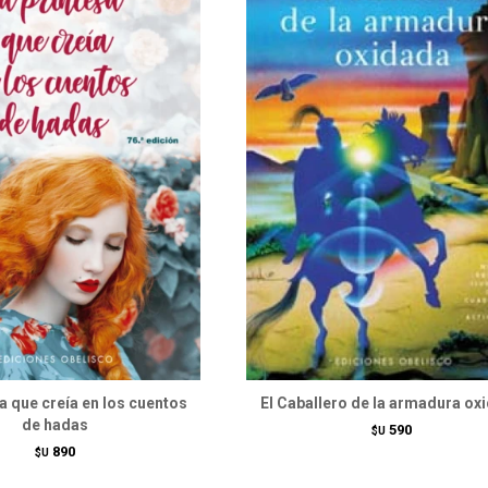
a que creía en los cuentos
El Caballero de la armadura ox
de hadas
590
$U
890
$U