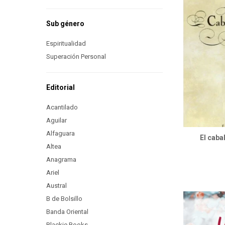
Sub género
Espiritualidad
Superación Personal
Editorial
Acantilado
Aguilar
Alfaguara
El caba
Altea
Anagrama
Ariel
Austral
B de Bolsillo
Banda Oriental
Blackie Books