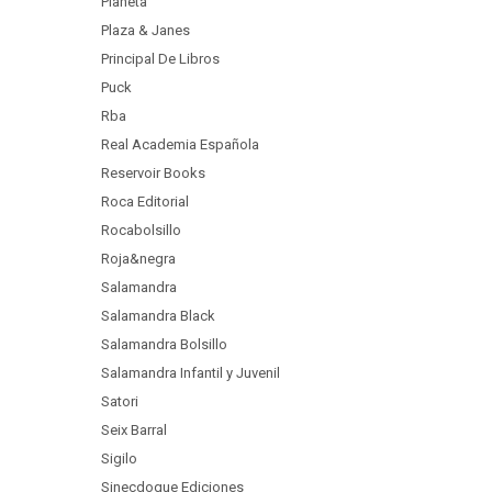
Planeta
Plaza & Janes
Principal De Libros
Puck
Rba
Real Academia Española
Reservoir Books
Roca Editorial
Rocabolsillo
Roja&negra
Salamandra
Salamandra Black
Salamandra Bolsillo
Salamandra Infantil y Juvenil
Satori
Seix Barral
Sigilo
Sinecdoque Ediciones