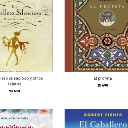
llero silencioso y otros
El profeta
relatos
690
$U
650
$U