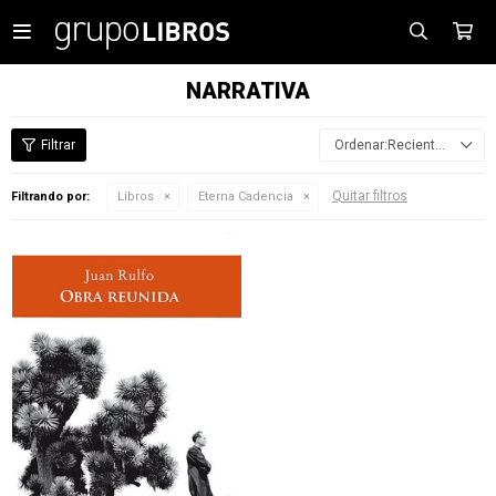

NARRATIVA
Recientes
Quitar filtros
Filtrando por:
Libros
Eterna Cadencia