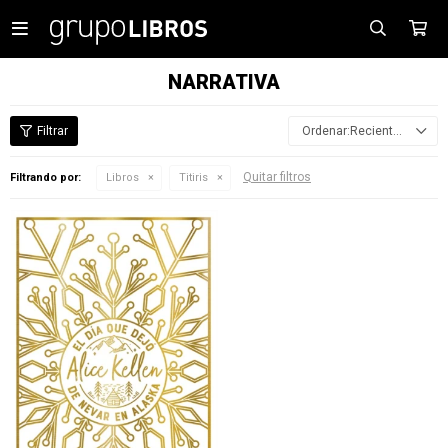

NARRATIVA
Recientes
Quitar filtros
Filtrando por:
Libros
Titiris