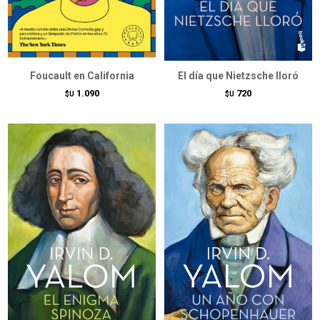
Foucault en California
El día que Nietzsche lloró
1.090
720
$U
$U