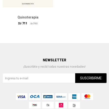
Quinoterapia
711
$U
790
$U
NEWSLETTER
¡Suscribite y recibí todas nuestras novedades!
SUSCRIBIRME