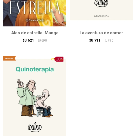
Alas de estrella. Manga
La aventura de comer
621
711
$U
690
$U
790
$U
$U