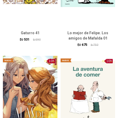
Gaturro 41
Lo mejor de Felipe. Los
amigos de Mafalda 01
531
$U
590
$U
675
$U
750
$U