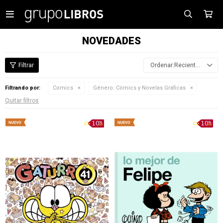

NOVEDADES
Recientes
Filtrando por:
Comics
Género:
Cómics y Novelas Gráficas
Quitar filtros